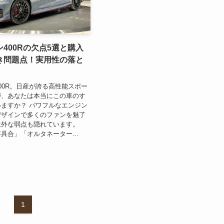
400Rの欠点5選と購入
き問題点！実用性の落と
00R。日産が誇る高性能スポー
が、あなたは本当にこの車のす
ますか？ パワフルなエンジン
デザインで多くのファンを魅了
意外な弱点も隠れています。
具合」「オルタネーター...
1