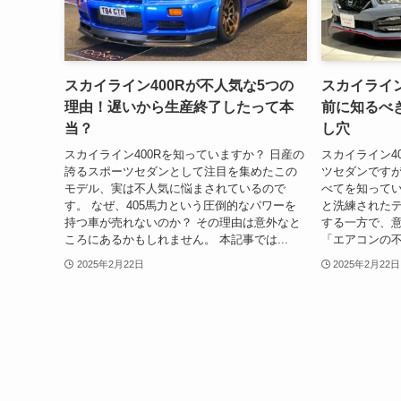
スカイライン400Rが不人気な5つの
スカイライン
理由！遅いから生産終了したって本
前に知るべ
当？
し穴
スカイライン400Rを知っていますか？ 日産の
スカイライン4
誇るスポーツセダンとして注目を集めたこの
ツセダンです
モデル、実は不人気に悩まされているので
べてを知ってい
す。 なぜ、405馬力という圧倒的なパワーを
と洗練された
持つ車が売れないのか？ その理由は意外なと
する一方で、
ころにあるかもしれません。 本記事では...
「エアコンの不
2025年2月22日
2025年2月22日