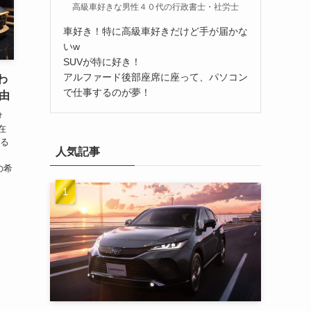
高級車好きな男性４０代の行政書士・社労士
車好き！特に高級車好きだけど手が届かな
いw
SUVが特に好き！
アルファード後部座席に座って、パソコン
わ
で仕事するのが夢！
由
け
在
する
人気記事
の希