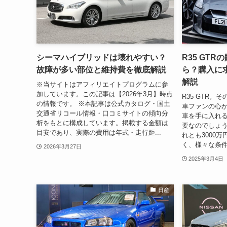
シーマハイブリッドは壊れやすい？
R35 GT
故障が多い部位と維持費を徹底解説
ら？購入に
解説
※当サイトはアフィリエイトプログラムに参
加しています。この記事は【2026年3月】時点
R35 GTR
の情報です。 ※本記事は公式カタログ・国土
車ファンの心が
交通省リコール情報・口コミサイトの傾向分
車を手に入れ
析をもとに構成しています。掲載する金額は
要なのでしょうか
目安であり、実際の費用は年式・走行距...
れとも3000
く、様々な条件
2026年3月27日
2025年3月4日
日産