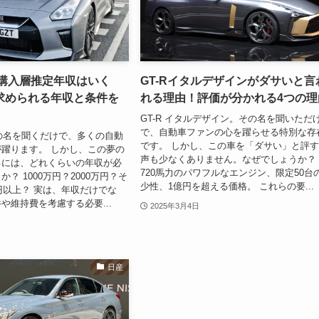
Rの購入層推定年収はいく
GT-Rイタルデザインがダサいと言
求められる年収と条件を
れる理由！評価が分かれる4つの理
GT-R イタルデザイン。その名を聞いただ
で、自動車ファンの心を躍らせる特別な存
。その名を聞くだけで、多くの自動
です。 しかし、この車を「ダサい」と評
躍ります。 しかし、この夢の
声も少なくありません。なぜでしょうか？
るには、どれくらいの年収が必
720馬力のパワフルなエンジン、限定50台
？ 1000万円？2000万円？そ
少性、1億円を超える価格。 これらの要...
万円以上？ 実は、年収だけでな
や維持費を考慮する必要...
2025年3月4日
日産