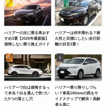
ハリアーの次に乗る車おす
ハリアーは何年乗れる？耐
すめ3選【2026年最新版】
久性と目標にしたい走行距
後悔しない乗り換えガイド
離の目安3選！
ハリアーで白は後悔するっ
ハリアー乗り降りしづら
て本当？白を選んで気づい
い？車高190mmの罠をサ
た5つの落とし穴
イドステップで解決！高齢
者も楽に