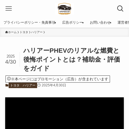
プライバシーポリシー・免責事項
広告ポリシー
お問い合わせ
運営者
ホーム
トヨタ
ハリアー
ハリアーPHEVのリアルな燃費と
2025
後悔ポイントとは？補助金・評価
4/30
をガイド
※本ページにはプロモーション（広告）が含まれています
2025年4月30日
トヨタ
ハリアー