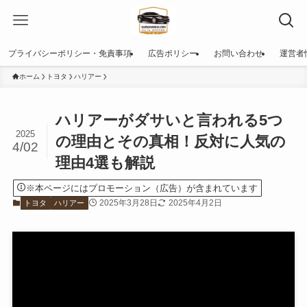
プライバシーポリシー・免責事項
広告ポリシー
お問い合わせ
運営者
ホーム
トヨタ
ハリアー
ハリアーがダサいと言われる5つ
2025
の理由とその真相！反対に人気の
4/02
理由4選も解説
※本ページにはプロモーション（広告）が含まれています
2025年3月28日
2025年4月2日
トヨタ
ハリアー