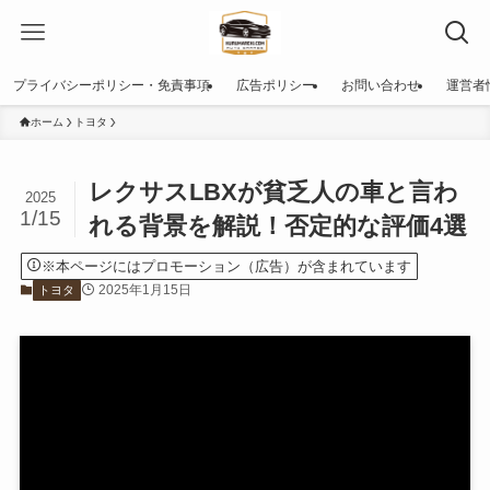
プライバシーポリシー・免責事項
広告ポリシー
お問い合わせ
運営者
ホーム
トヨタ
レクサスLBXが貧乏人の車と言わ
2025
1/15
れる背景を解説！否定的な評価4選
※本ページにはプロモーション（広告）が含まれています
2025年1月15日
トヨタ