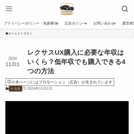
プライバシーポリシー・免責事項
広告ポリシー
お問い合わせ
運営者
ホーム
トヨタ
レクサスUX購入に必要な年収は
2024
いくら？低年収でも購入できる4
11/01
つの方法
※本ページにはプロモーション（広告）が含まれています
2024年11月1日
トヨタ