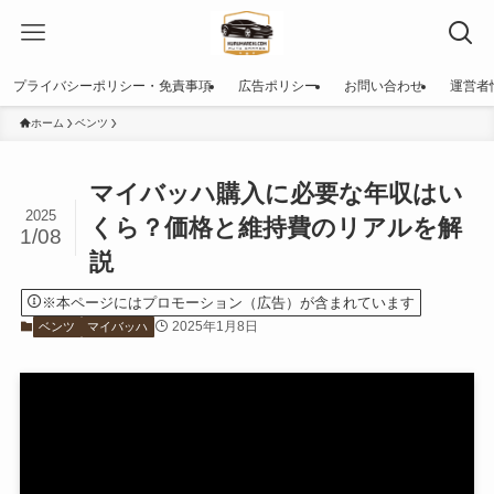
プライバシーポリシー・免責事項
広告ポリシー
お問い合わせ
運営者
ホーム
ベンツ
マイバッハ購入に必要な年収はい
2025
くら？価格と維持費のリアルを解
1/08
説
※本ページにはプロモーション（広告）が含まれています
2025年1月8日
ベンツ
マイバッハ