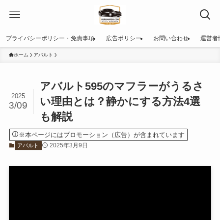
プライバシーポリシー・免責事項
広告ポリシー
お問い合わせ
運営者
ホーム
アバルト
アバルト595のマフラーがうるさ
2025
い理由とは？静かにする方法4選
3/09
も解説
※本ページにはプロモーション（広告）が含まれています
2025年3月9日
アバルト