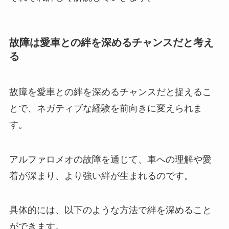
故障は愛車との絆を深めるチャンスだと考え
る
故障を愛車との絆を深めるチャンスだと捉えるこ
とで、ネガティブな経験を前向きに変えられま
す。
アルファロメオの故障を通じて、車への理解や愛
着が深まり、より強い絆が生まれるのです。
具体的には、以下のような方法で絆を深めること
ができます。