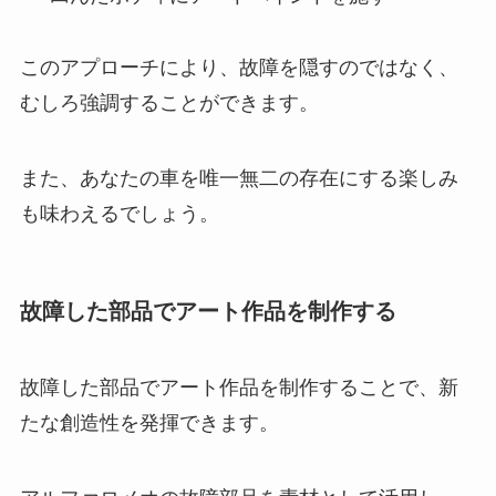
このアプローチにより、故障を隠すのではなく、
むしろ強調することができます。
また、あなたの車を唯一無二の存在にする楽しみ
も味わえるでしょう。
故障した部品でアート作品を制作する
故障した部品でアート作品を制作することで、新
たな創造性を発揮できます。