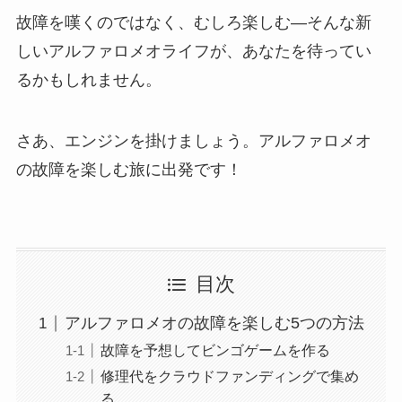
故障を嘆くのではなく、むしろ楽しむ—そんな新
しいアルファロメオライフが、あなたを待ってい
るかもしれません。
さあ、エンジンを掛けましょう。アルファロメオ
の故障を楽しむ旅に出発です！
目次
アルファロメオの故障を楽しむ5つの方法
故障を予想してビンゴゲームを作る
修理代をクラウドファンディングで集め
る