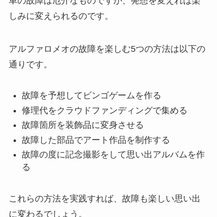
車の故障は厄介なものですが、発想を変えれば楽
しみに変えられるのです。
アルファロメオの故障を楽しむ5つの方法は以下の
通りです。
故障を予想してビンゴゲームを作る
修理代をクラウドファンディングで集める
故障箇所を装飾品に変身させる
故障した部品でアート作品を制作する
故障の度に記念撮影をして思い出アルバムを作
る
これらの方法を実践すれば、故障も楽しい思い出
に変わるでしょう。