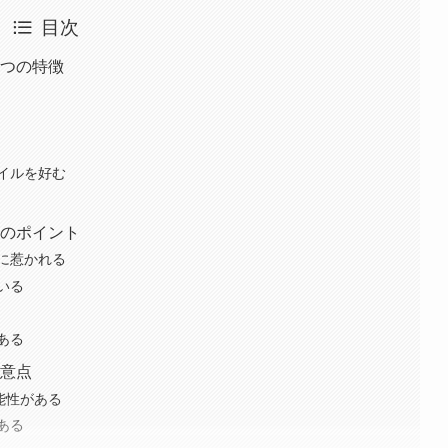
目次
5つの特徴
イルを好む
つのポイント
に惹かれる
いる
ある
注意点
能性がある
ある