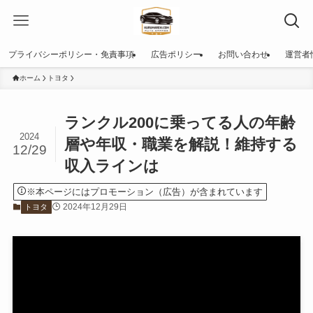
プライバシーポリシー・免責事項
広告ポリシー
お問い合わせ
運営者
ホーム
トヨタ
ランクル200に乗ってる人の年齢
2024
層や年収・職業を解説！維持する
12/29
収入ラインは
※本ページにはプロモーション（広告）が含まれています
2024年12月29日
トヨタ