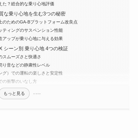
超えた？総合的な乗り心地評価
 上質な乗り心地を生む3つの秘密
上のためのGA-Bプラットフォーム改良点
セッティングのサスペンション性能
剛性アップが乗り心地に与える効果
X シーン別 乗り心地 4つの検証
でのスムーズさと快適さ
風切り音などの静粛性レベル
ィング）での運転の楽しさと安定性
道での衝撃のいなし方
もっと見る