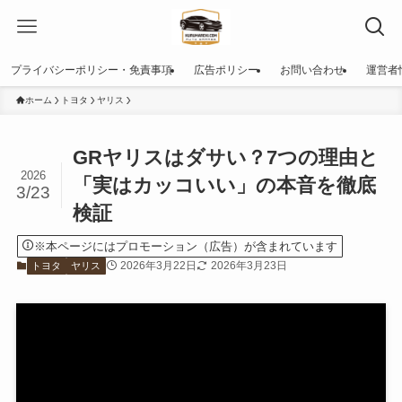
プライバシーポリシー・免責事項
広告ポリシー
お問い合わせ
運営者
ホーム
トヨタ
ヤリス
GRヤリスはダサい？7つの理由と
2026
「実はカッコいい」の本音を徹底
3/23
検証
※本ページにはプロモーション（広告）が含まれています
2026年3月22日
2026年3月23日
トヨタ
ヤリス